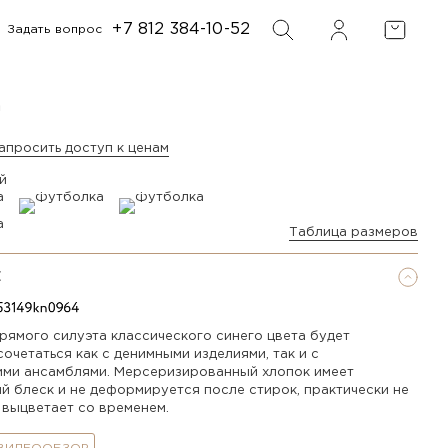
+7 812 384-10-52
Задать вопрос
ФИЛЬТР
ПОИСК
а
апросить доступ к ценам
й
Таблица размеров
Е
рямого силуэта классического синего цвета будет
очетаться как с денимными изделиями, так и с
ими ансамблями. Мерсеризированный хлопок имеет
й блеск и не деформируется после стирок, практически не
 выцветает со временем.