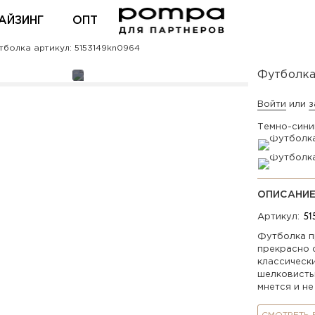
АЙЗИНГ
ОПТ
болка артикул: 5153149kn0964
ВХОД ДЛЯ ПАРТНЕРОВ
Футболк
Войти
или
з
Темно-сини
ОПИСАНИ
Артикул:
Футболка п
прекрасно с
классическ
шелковисты
мнется и не