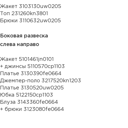
Жакет 3103130uw0205
Топ 231260kn3801
Брюки 3110632uw0205
Боковая развеска
слева направо
Жакет 5101461jn0101
+ джинсы 5110570cp1103
Платье 3130390fe0664
Джемпер-поло 3217520kn1203
Платье 3130520uw0205
Юбка 5122150cp1103
Блуза 3143360fe0664
+ брюки 3123080fe0664