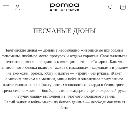
ФИЛЬТРЫ И СОРТИРОВКА
ПОИС
СОРТИРОВКА
ПЕСЧАНЫЕ ДЮНЫ
РАЗМЕР
Балтийские дюны — древние необычайно живописные природные
ЦВЕТ
феномены, любимое место прогулок и отдыха горожан. Своя маленькая
пустыня помогла в создании коллекции в стиле «Сафари». Капсула
из песочного хлопка включает жакет с накладными карманами и ремнем
из эко-кожи, брюки, юбку и платье — «тренч» без рукава. Жакет
ПОКАЗАТЬ
с мягким плечом на молнии, мини юбка и элегантное приталенное
платье выполнены из фактурного хлопкового жаккарда в белом цвете.
Тренд сезона жакет — бомбер в стиле «сафари» с цельнокроеный рукав
«летучая мышь» выполнен из плотного хлопкового твила.
Белый жакет и юбка- макси из белого денима — необходимая летняя
база.