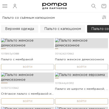
ФИЛЬТРЫ И СОРТИРОВКА
ПОИС
Пальто со съёмным капюшоном
СОРТИРОВКА
Верхняя одежда
Пальто с капюшоном
Пальто с
РАЗМЕР
ЦВЕТ
1015893p10888
3014242i10842
Пальто с мембраной
Пальто женское демисезонное
ПОКАЗАТЬ
ВОЙТИ
ВОЙТИ
1015644p90812
1015170i10842
Пальто из шерсти с мембраной, утеплённой спинкой и съёмным капюшоном
Стёганое пальто с мембраной и съёмным капюшоном
ВОЙТИ
ВОЙТИ