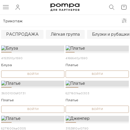
ФИЛЬТРЫ И СОРТИРОВКА
ПОИС
Трикотаж
СОРТИРОВКА
РАСПРОДАЖА
Лёгкая группа
Блузки и рубашки
РАЗМЕР
ЦВЕТ
4153510jr1590
4166640jr1590
Блуза
Платье
ВОЙТИ
ВОЙТИ
ПОКАЗАТЬ
3600100bf0731
6271601ka0303
Платье
Платье
ВОЙТИ
ВОЙТИ
6271600ka0305
3153810sr0790