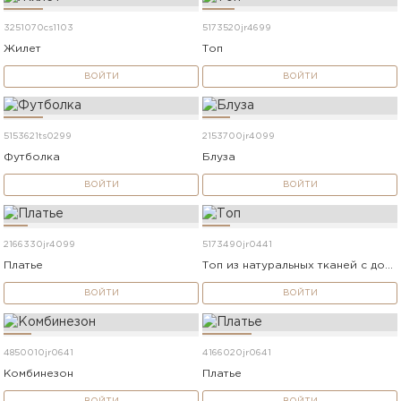
3251070cs1103
5173520jr4699
Жилет
Топ
ВОЙТИ
ВОЙТИ
5153621ts0299
2153700jr4099
Футболка
Блуза
ВОЙТИ
ВОЙТИ
2166330jr4099
5173490jr0441
Платье
Топ из натуральных тканей с добавлением шёлка
ВОЙТИ
ВОЙТИ
4850010jr0641
4166020jr0641
Комбинезон
Платье