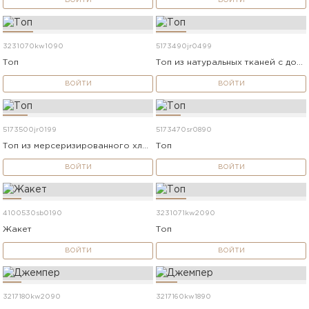
ВОЙТИ
ВОЙТИ
3231070kw1090
5173490jr0499
Топ
Топ из натуральных тканей с добавлением шёлка
ВОЙТИ
ВОЙТИ
5173500jr0199
5173470sr0890
Топ из мерсеризированного хлопка
Топ
ВОЙТИ
ВОЙТИ
4100530sb0190
3231071kw2090
Жакет
Топ
ВОЙТИ
ВОЙТИ
3217180kw2090
3217160kw1890