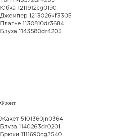
Топ 1149572dr4203
Юбка 1211912cg0190
Джемпер 1213026kf3305
Платье 1130810dr3684
Блуза 1143580dr4203
Фронт
Жакет 5101360jn0364
Блуза 1140263dr0201
Брюки 1111690cg3540