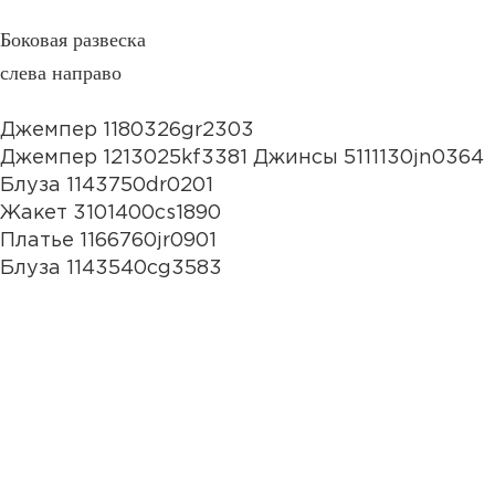
Боковая развеска
слева направо
Джемпер 1180326gr2303
Джемпер 1213025kf3381 Джинсы 5111130jn0364
Блуза 1143750dr0201
Жакет 3101400cs1890
Платье 1166760jr0901
Блуза 1143540cg3583