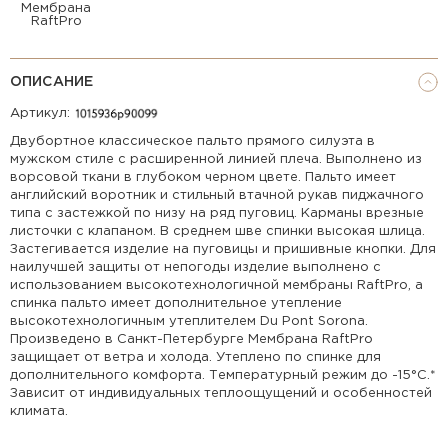
Мембрана
RaftPro
ОПИСАНИЕ
Артикул:
Двубортное классическое пальто прямого силуэта в
мужском стиле с расширенной линией плеча. Выполнено из
ворсовой ткани в глубоком черном цвете. Пальто имеет
английский воротник и стильный втачной рукав пиджачного
типа с застежкой по низу на ряд пуговиц. Карманы врезные
листочки с клапаном. В среднем шве спинки высокая шлица.
Застегивается изделие на пуговицы и пришивные кнопки. Для
наилучшей защиты от непогоды изделие выполнено с
использованием высокотехнологичной мембраны RaftPro, а
спинка пальто имеет дополнительное утепление
высокотехнологичным утеплителем Du Pont Sorona.
Произведено в Санкт-Петербурге Мембрана RaftPro
защищает от ветра и холода. Утеплено по спинке для
дополнительного комфорта. Температурный режим до -15°C.*
Зависит от индивидуальных теплоощущений и особенностей
климата.