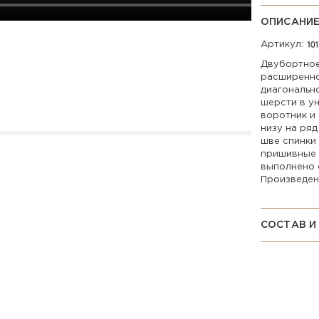
ОПИСАНИ
Артикул:
Двубортное
расширенно
диагональн
шерсти в у
воротник и
низу на ряд
шве спинки 
пришивные 
выполнено 
Произведен
СОСТАВ И