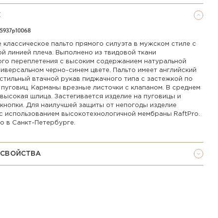
Е
 классическое пальто прямого силуэта в мужском стиле с
й линией плеча. Выполнено из твидовой ткани
ого переплетения с высоким содержанием натуральной
ниверсальном черно-синем цвете. Пальто имеет английский
 стильный втачной рукав пиджачного типа с застежкой по
 пуговиц. Карманы врезные листочки с клапаном. В среднем
высокая шлица. Застегивается изделие на пуговицы и
кнопки. Для наилучшей защиты от непогоды изделие
с использованием высокотехнологичной мембраны RaftPro.
о в Санкт-Петербурге.
 СВОЙСТВА