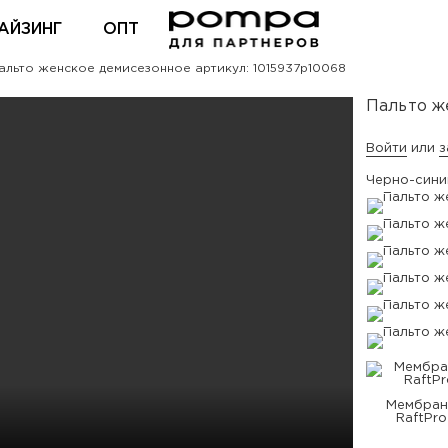
АЙЗИНГ
ОПТ
льто женское демисезонное артикул: 1015937p10068
ВХОД ДЛЯ ПАРТНЕРОВ
Пальто ж
Войти
или
з
Черно-сини
Мембран
RaftPro