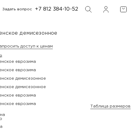
+7 812 384-10-52
Задать вопрос
ФИЛЬТР
ПОИСК
енское демисезонное
апросить доступ к ценам
й
Таблица размеров
а