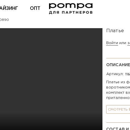
АЙЗИНГ
ОПТ
r0890
ВХОД ДЛЯ ПАРТНЕРОВ
Платье
Войти
или
з
ОПИСАНИ
Артикул:
Платье из 
воротником
комплект вх
приталенно
СМОТРЕТЬ
СОСТАВ И