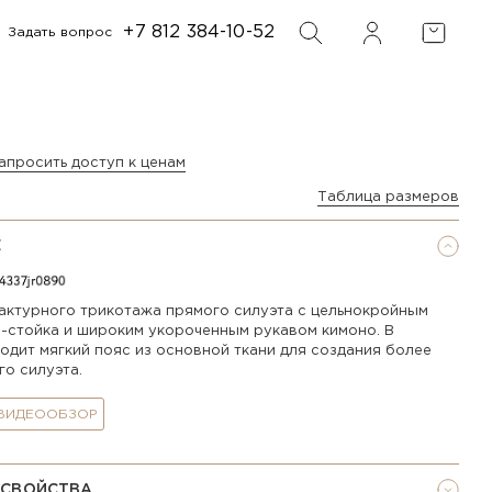
+7 812 384-10-52
Задать вопрос
ФИЛЬТР
ПОИСК
апросить доступ к ценам
Таблица размеров
Е
фактурного трикотажа прямого силуэта с цельнокройным
-стойка и широким укороченным рукавом кимоно. В
одит мягкий пояс из основной ткани для создания более
го силуэта.
 ВИДЕООБЗОР
 СВОЙСТВА