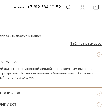
+7 812 384-10-52
Задать вопрос
ФИЛЬТР
ПОИСК
апросить доступ к ценам
Таблица размеров
Е
й жилет со спущенной линией плеча круглым вырезом
с разрезом. Потайная молния в боковом шве. В комплект
ый пояс из экокожи.
 СВОЙСТВА
ОМПЛЕКТ