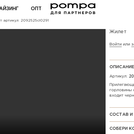
АЙЗИНГ
ОПТ
 артикул: 2092525cl0291
ВХОД ДЛЯ ПАРТНЕРОВ
Жилет
Войти
или
з
ОПИСАНИ
Артикул:
Прилегающи
горловины 
входит черн
СОСТАВ И
СОБЕРИ К