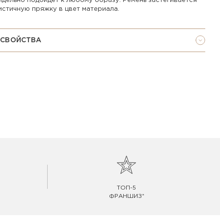
идельно подойдет к любому образу. Ремень застегивается
истичную пряжку в цвет материала.
 СВОЙСТВА
ТОП-5
ФРАНШИЗ*