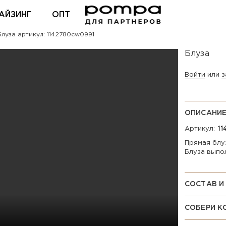
АЙЗИНГ
ОПТ
луза артикул: 1142780cw0991
ВХОД ДЛЯ ПАРТНЕРОВ
Блуза
Войти
или
з
ОПИСАНИ
Артикул:
Прямая блу
Блуза выпо
СОСТАВ И
СОБЕРИ К