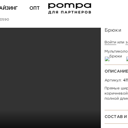
АЙЗИНГ
ОПТ
e0590
ВХОД ДЛЯ ПАРТНЕРОВ
Брюки
Войти
или
з
Мультиколо
ОПИСАНИ
Артикул:
Прямые шир
коричневой
полной дли
СОСТАВ И