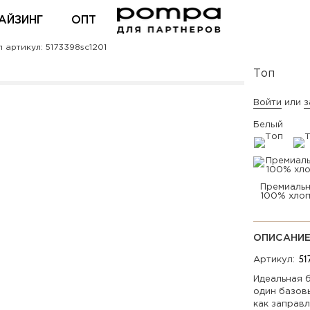
АЙЗИНГ
ОПТ
 артикул: 5173398sc1201
ВХОД ДЛЯ ПАРТНЕРОВ
Топ
Войти
или
з
Белый
Премиаль
100% хло
ОПИСАНИ
Артикул:
Идеальная б
один базов
как заправл