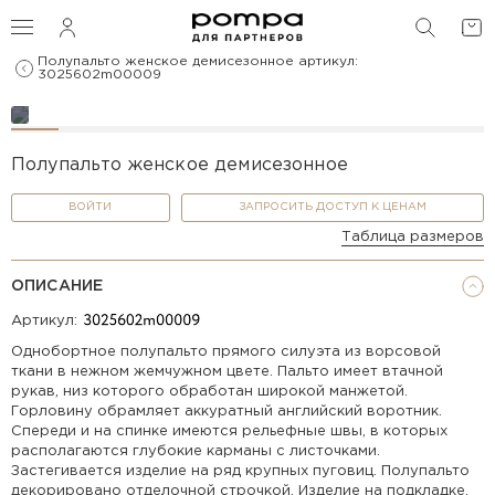
ПОИС
Полупальто женское демисезонное артикул:
3025602m00009
Полупальто женское демисезонное
ВОЙТИ
ЗАПРОСИТЬ ДОСТУП К ЦЕНАМ
Таблица размеров
ОПИСАНИЕ
Артикул:
Однобортное полупальто прямого силуэта из ворсовой
ткани в нежном жемчужном цвете. Пальто имеет втачной
рукав, низ которого обработан широкой манжетой.
Горловину обрамляет аккуратный английский воротник.
Спереди и на спинке имеются рельефные швы, в которых
располагаются глубокие карманы с листочками.
Застегивается изделие на ряд крупных пуговиц. Полупальто
декорировано отделочной строчкой. Изделие на подкладке.