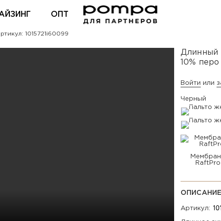
АЙЗИНГ
ОПТ
тикул: 1015721i60099
ВХОД ДЛЯ ПАРТНЕРОВ
Длинный 
10% перо
Войти
или
з
Черный
Мембран
RaftPro
ОПИСАНИ
Артикул: