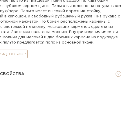
мнее пальто из плащевой ткани с водоотталкивающим
в глубоком черном цвете. Пальто выполнено на натуральном
пух/перо. Пальто имеет высокий воротник-стойку,
й в капюшон, и свободный рубашечный рукав. Низ рукава с
котажной манжетой. По бокам расположены карманы с
 с застежкой на кнопку, мешковина карманов сделана из
хата. Застежка пальто на молнию. Внутри изделия имеется
 молнии для мелочей и два больших кармана на подкладке.
к пальто предлагается пояс из основной ткани.
 ВИДЕООБЗОР
 СВОЙСТВА