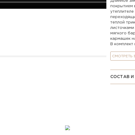
Длинное зи
покрытием 
утеплителе 
переходящи
теплой три
листочками
мягкого бар
кармашек на
В комплект 
СМОТРЕТЬ
СОСТАВ И