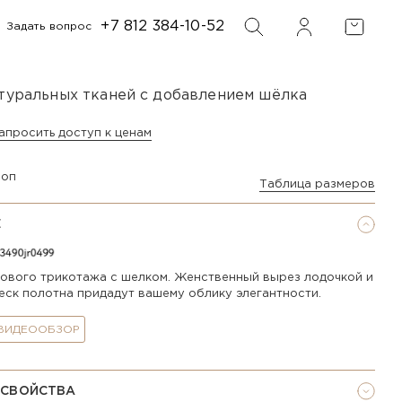
+7 812 384-10-52
Задать вопрос
ФИЛЬТР
ПОИСК
атуральных тканей с добавлением шёлка
апросить доступ к ценам
Таблица размеров
Е
сового трикотажа с шелком. Женственный вырез лодочкой и
еск полотна придадут вашему облику элегантности.
 ВИДЕООБЗОР
 СВОЙСТВА