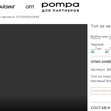
АЙЗИНГ
ОПТ
 артикул: 5173490jr0499
ВХОД ДЛЯ ПАРТНЕРОВ
Топ из н
Войти
или
з
Черный
ОПИСАНИ
Артикул:
Топ из сме
матовый бл
СМОТРЕТЬ
СОСТАВ И