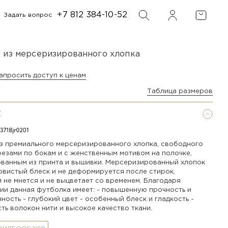
+7 812 384-10-52
Задать вопрос
ФИЛЬТР
ПОИСК
 из мерсеризированного хлопка
апросить доступ к ценам
Таблица размеров
Е
з премиального мерсеризированного хлопка, свободного
резами по бокам и с женственным мотивом на полочке,
ванным из принта и вышивки. Мерсеризированный хлопок
овистый блеск и не деформируется после стирок,
 не мнется и не выцветает со временем. Благодаря
ии данная футболка имеет: - повышенную прочность и
ность - глубокий цвет - особенный блеск и гладкость -
ть волокон нити и высокое качество ткани.