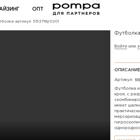
АЙЗИНГ
ОПТ
болка артикул: 5153718jr0201
ВХОД ДЛЯ ПАРТНЕРОВ
Футболка
Войти
или
з
ОПИСАНИ
Артикул:
Футболка и
кроя, с раз
скомбиниро
имеет шелк
практически
мерсеризац
гигроскопич
однороднос