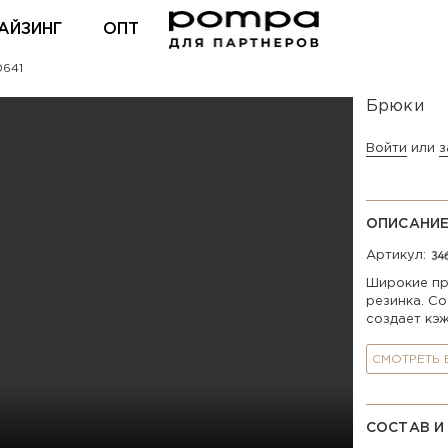
АЙЗИНГ
ОПТ
0641
ВХОД ДЛЯ ПАРТНЕРОВ
Брюки
Войти
или
з
ОПИСАНИ
Артикул:
Широкие пр
резинка. Со
создает кэ
СМОТРЕТЬ
СОСТАВ И