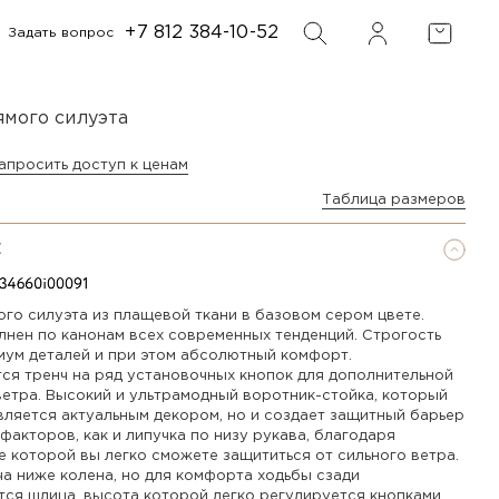
+7 812 384-10-52
Задать вопрос
ФИЛЬТР
ПОИСК
ямого силуэта
апросить доступ к ценам
Таблица размеров
Е
ого силуэта из плащевой ткани в базовом сером цвете.
лнен по канонам всех современных тенденций. Строгость
мум деталей и при этом абсолютный комфорт.
тся тренч на ряд установочных кнопок для дополнительной
ветра. Высокий и ультрамодный воротник-стойка, который
вляется актуальным декором, но и создает защитный барьер
факторов, как и липучка по низу рукава, благодаря
е которой вы легко сможете защититься от сильного ветра.
ча ниже колена, но для комфорта ходьбы сзади
тся шлица, высота которой легко регулируется кнопками.