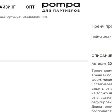
АЙЗИНГ
ОПТ
ный артикул: 3034660i00091
ВХОД ДЛЯ ПАРТНЕРОВ
Тренч пр
Войти
или
з
ОПИСАНИ
Артикул:
Тренч прям
Тренч выпо
форм, мини
Застегивае
защиты от 
не только я
от внешних 
регулировк
Длина трен
располагае